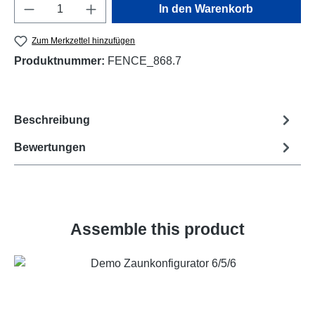
Produkt Anzahl: Gib den gewünschten Wert e
In den Warenkorb
Zum Merkzettel hinzufügen
Produktnummer:
FENCE_868.7
Beschreibung
Bewertungen
Assemble this product