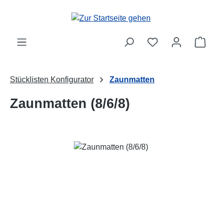
Zum Hauptinhalt springen
Ware
Stücklisten Konfigurator
Zaunmatten
Zaunmatten (8/6/8)
Bildergalerie überspringen