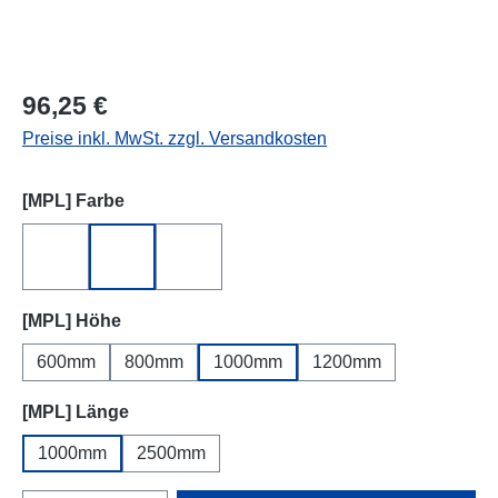
96,25 €
Preise inkl. MwSt. zzgl. Versandkosten
auswählen
[MPL] Farbe
Feuerverzinkt
RAL 6005, Grün
RAL 7016, Anthrazit
auswählen
[MPL] Höhe
600mm
800mm
1000mm
1200mm
auswählen
[MPL] Länge
1000mm
2500mm