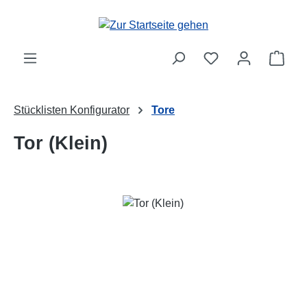
Zum Hauptinhalt springen
Ware
Stücklisten Konfigurator
Tore
Tor (Klein)
Bildergalerie überspringen