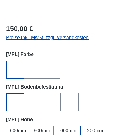
150,00 €
Preise inkl. MwSt. zzgl. Versandkosten
auswählen
[MPL] Farbe
Feuerverzinkt
RAL 6005, Grün
RAL 7016, Anthrazit
auswählen
[MPL] Bodenbefestigung
Zum Einbetonieren
Zum Einbetonieren (inkl. Beton)
Zum Aufdübeln
Zum Aufdübeln (L-Winkelform)
Erdspieß
auswählen
[MPL] Höhe
600mm
800mm
1000mm
1200mm