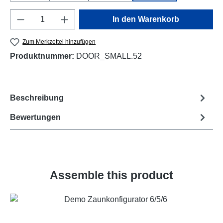
Produkt Anzahl: Gib den gewünschten Wert e
In den Warenkorb
Zum Merkzettel hinzufügen
Produktnummer:
DOOR_SMALL.52
Beschreibung
Bewertungen
Assemble this product