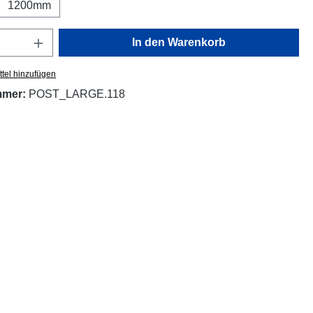
1200mm
Anzahl: Gib den gewünschten Wert ein oder
In den Warenkorb
tel hinzufügen
mmer:
POST_LARGE.118